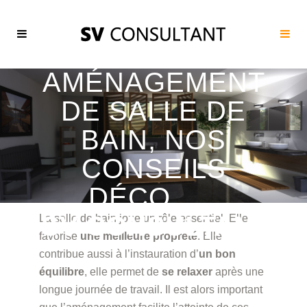
AMÉNAGEMENT
DE SALLE DE
BAIN, NOS
CONSEILS
DÉCO
SV CONSULTANT
La salle de bain joue un rôle essentiel. Elle
favorise
une meilleure propreté
. Elle
contribue aussi à l’instauration d’
un bon
équilibre
, elle permet de
se relaxer
après une
longue journée de travail. Il est alors important