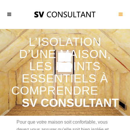
L’ISOLATION
D’UNE MAISON,
LES POINTS
ESSENTIELS À
COMPRENDRE
SV CONSULTANT
Pour que votre maison soit confortable, vous
devez vous assurer qu'elle soit bien isolée et