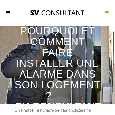
POURQUOI ET
COMMENT
FAIRE
INSTALLER UNE
ALARME DANS
SON LOGEMENT
?
SV CONSULTANT
En France, le nombre de cambriolages ne